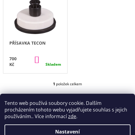
Ý
E
A
P
N
J
I
Í
Í
S
P
T
P
R
?
R
O
PŘÍSAVKA TECON
O
D
Send
D
U
DO
700
U
KOŠÍKU
Powered by chaterimo
K
Kč
Skladem
K
HLEDAT
T
T
Ů
Ů
1
položek celkem
O
V
D
L
O
Tento web používá soubory cookie. Dalším
Á
P
D
procházením tohoto webu vyjadřujete souhlas s jejich
O
A
používáním.. Více informací
zde
.
R
C
U
Í
Č
Nastavení
P
Z
U