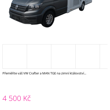
A
J
Í
T
?
HLEDAT
Přeměňte váš VW Crafter a MAN TGE na zimní ktálovství...
D
O
P
O
R
4 500 Kč
U
Č
Měrná
U
cena: