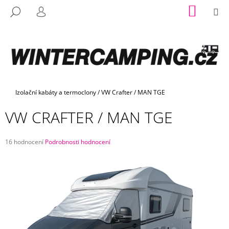
K
Přejít
NÁKUP
M
HLEDAT
na
KOŠÍK
O
PŘIHLÁŠENÍ
ZPĚT
ZPĚT
obsah
www.wintercamping.cz - Chat
Š
Í
C
K
O
P
O
Domů
Izolační kabáty a termoclony
/
VW Crafter / MAN TGE
T
VW CRAFTER / MAN TGE
Ř
E
Průměrné
16 hodnocení
Podrobnosti hodnocení
B
hodnocení
U
produktu
je
J
4,6
E
z
5
T
hvězdiček.
E
N