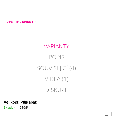
J
E
M
E
ZVOLTE VARIANTU
IVECO
DAILY
2
Send
VARIANTY
500
Kč
Powered by chaterimo
POPIS
SOUVISEJÍCÍ (4)
VIDEA (1)
DISKUZE
Velikost: Půlkabát
Skladem
| 216/P