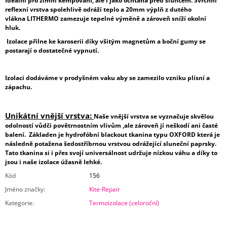
Ideální pro zimní kempování, ale i jako ochtana před sluncem. Svrchní
reflexní vrstva spolehlivě odráží teplo a 20mm výplň z dutého
vlákna LITHERMO zamezuje tepelné výměně a zároveň sníží okolní
Send
hluk.
Powered by chaterimo
Izolace přilne ke karoserii díky všitým magnetům a boční gumy se
postarají o dostatečné vypnutí.
Izolaci dodáváme v prodyšném vaku aby se zamezilo vzniku plísní a
zápachu.
Unikátní vnější vrstva:
Naše vnější vrstva se vyznačuje skvělou
odolností vůdči povětrnostním vlivům ,ale zároveň jí neškodí ani časté
balení. Základen je hydrofóbní blackout tkanina typu OXFORD která je
následně potažena šedostříbrnou vrstvou odrážející sluneční paprsky.
Tato tkanina si i přes svojí universálnost udržuje nízkou váhu a díky to
jsou i naše izolace úžasně lehké.
Kód
156
Jméno značky
:
Kite-Repair
Kategorie
:
Termoizolace (celoroční)