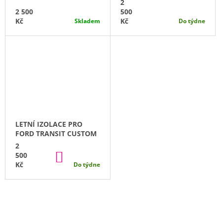
2
C
2 500
500
Kč
Kč
Skladem
Do týdne
H
P
Send
R
Powered by chaterimo
O
D
U
LETNÍ IZOLACE PRO
FORD TRANSIT CUSTOM
C
2
DO
500
T
KOŠÍKU
Kč
Do týdne
I
O
N