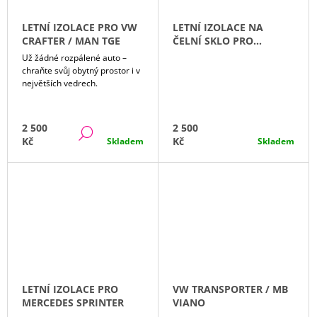
J
H
E
LETNÍ IZOLACE PRO VW
LETNÍ IZOLACE NA
M
CRAFTER / MAN TGE
ČELNÍ SKLO PRO
D
E
OBYTNÉ VOZY FIAT
Už žádné rozpálené auto –
DUCATO, PEUGEOT
chraňte svůj obytný prostor i v
E
BOXER, CITROËN
největších vedrech.
LETNÍ
JUMPER (1994–
IZOLACE
S
SOUČASNOST)
PRO
VW
2 500
2 500
I
DETAIL
CRAFTER
Kč
Kč
Skladem
Skladem
/
G
MAN
TGE
N
2
500
,
Kč
C
Z
LETNÍ IZOLACE PRO
VW TRANSPORTER / MB
E
MERCEDES SPRINTER
VIANO