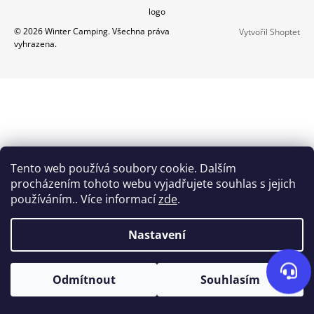
Z
logo
A
Á
J
© 2026 Winter Camping. Všechna práva
Vytvořil Shoptet
P
vyhrazena.
Í
A
T
Send
T
?
Í
Powered by chaterimo
HLEDAT
Tento web používá soubory cookie. Dalším
procházením tohoto webu vyjadřujete souhlas s jejich
používáním.. Více informací
zde
.
D
O
Nastavení
P
O
R
Odmítnout
Souhlasím
U
Č
U