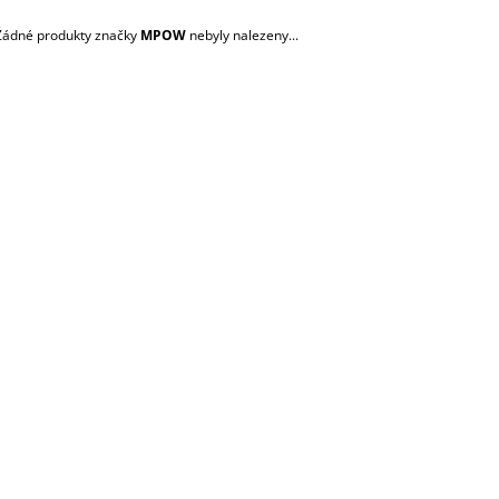
TGE
2 500 Kč
2 500 Kč
Žádné produkty značky
MPOW
nebyly nalezeny...