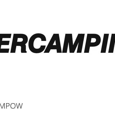
CO POTŘEBUJETE NAJÍT?
HLEDAT
DOPORUČUJEME
MPOW
LETNÍ IZOLACE PRO VW CRAFTER / MAN
FORD TRANSIT