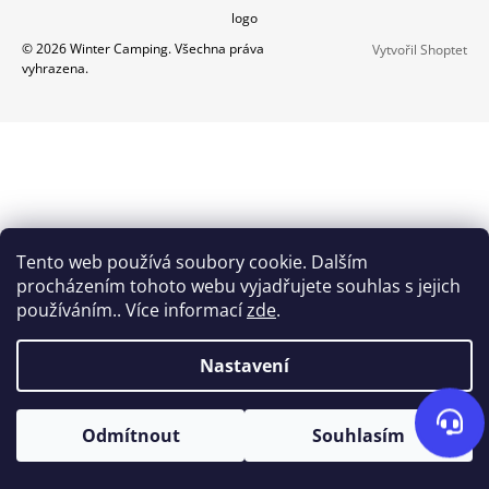
Z
logo
A
Á
J
© 2026 Winter Camping. Všechna práva
Vytvořil Shoptet
P
vyhrazena.
Í
A
T
Send
T
?
Í
Powered by chaterimo
HLEDAT
Tento web používá soubory cookie. Dalším
procházením tohoto webu vyjadřujete souhlas s jejich
používáním.. Více informací
zde
.
D
O
Nastavení
P
O
R
Odmítnout
Souhlasím
U
Č
U