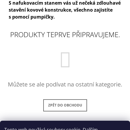
S nafukovacím stanem vás už nečeká zdlouhavé
A
stavění kovové konstrukce, všechno zajistíte
J
s pomocí pumpičky.
Í
T
PRODUKTY TEPRVE PŘIPRAVUJEME.
?
HLEDAT
Send
Powered by chaterimo
Můžete se ale podívat na ostatní kategorie.
D
O
P
ZPĚT DO OBCHODU
O
R
U
Č
U
Tento web používá soubory cookie. Dalším