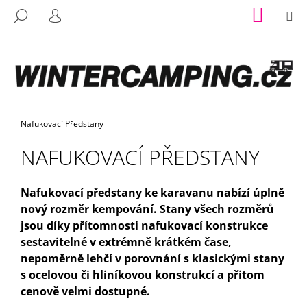
K
Přejít
NÁKUP
M
HLEDAT
na
KOŠÍK
O
PŘIHLÁŠENÍ
ZPĚT
ZPĚT
obsah
www.wintercamping.cz - Chat
Š
Í
C
K
O
P
O
Domů
Nafukovací Předstany
T
NAFUKOVACÍ PŘEDSTANY
Ř
E
Nafukovací předstany ke karavanu nabízí úplně
B
nový rozměr kempování. Stany všech rozměrů
U
jsou díky přítomnosti nafukovací konstrukce
J
sestavitelné v extrémně krátkém čase,
E
nepoměrně lehčí v porovnání s klasickými stany
T
s ocelovou či hliníkovou konstrukcí a přitom
E
cenově velmi dostupné.
N