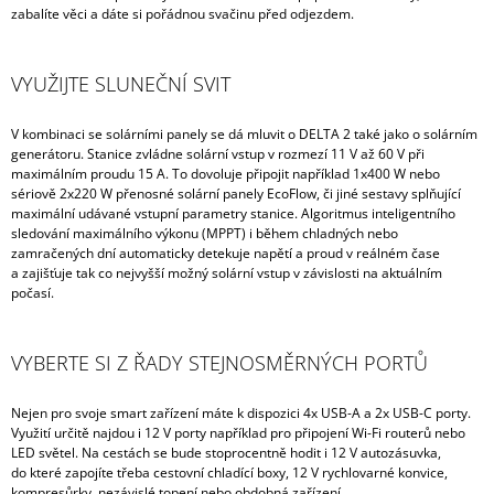
zabalíte věci a dáte si pořádnou svačinu před odjezdem.
VYUŽIJTE SLUNEČNÍ SVIT
V kombinaci se solárními panely se dá mluvit o DELTA 2 také jako o solárním
generátoru. Stanice zvládne solární vstup v rozmezí 11 V až 60 V při
maximálním proudu 15 A. To dovoluje připojit například 1x400 W nebo
sériově 2x220 W přenosné solární panely EcoFlow, či jiné sestavy splňující
maximální udávané vstupní parametry stanice. Algoritmus inteligentního
sledování maximálního výkonu (MPPT) i během chladných nebo
zamračených dní automaticky detekuje napětí a proud v reálném čase
a zajišťuje tak co nejvyšší možný solární vstup v závislosti na aktuálním
počasí.
VYBERTE SI Z ŘADY STEJNOSMĚRNÝCH PORTŮ
Nejen pro svoje smart zařízení máte k dispozici 4x USB-A a 2x USB-C porty.
Využití určitě najdou i 12 V porty například pro připojení Wi-Fi routerů nebo
LED světel. Na cestách se bude stoprocentně hodit i 12 V autozásuvka,
do které zapojíte třeba cestovní chladící boxy, 12 V rychlovarné konvice,
kompresůrky, nezávislé topení nebo obdobná zařízení.