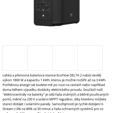
A
J
Í
T
?
HLEDAT
Lehká a přenosná bateriová stanice EcoFlow DELTA 2 nabízí skvělý
D
výkon 1800 W a kapacitu 1 kWh, kterou je možné rozšířit až na 3 kWh.
O
Potřebnou energii tak budete mít po ruce na cestách nebo například
P
doma během výpadku dodávky elektrického proudu. Součástí naší
O
"elektrocentrály na baterky" je celá řada známých a běžně používaných
R
portů, měnič na 230 V a solární MPPT regulátor, díky kterému můžete
U
stanici dobíjet i solárními panely. Samozřejmostí je rychlé dobíjení X-
Č
Stream z 0% na 80% za 50 minut a řada ochranných systémů pro co
U