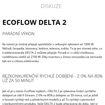
DISKUZE
ECOFLOW DELTA 2
PARÁDNÍ VÝKON
Ke stanici je možné připojit spotřebiče s celkovým výkonem až 1800 W.
Nářadí, čerpadla, kávovary, lednice, televize, světla. To je jen zlomek toho, co
k elektrocentrále DELTA 2 můžete připojit. Poradí si i s větší chvilkovou
rozběhovou zátěží až 2700 W. Díky invertoru s čistou sinusoidou se nemusíte
bát ani o citlivou elektroniku.
BEZKONKURENČNÍ RYCHLÉ DOBÍJENÍ - Z 0% NA 80%
UŽ ZA 50 MINUT
Jak už je u stanic EcoFlow zvykem, i DELTA 2 je vybavena funkcí rychlého
dobíjení ze sítě X-Stream. Z 0% na 80% ji dobijete za 50 minut, což je ještě
o kousek rychleji než u předchozích modelů a až 7x rychleji v porovnání
s konkurenčními produkty. Vaše DELTA 2 bude připravena do doby, než si