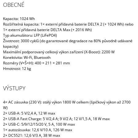
Send
OBECNÉ
Powered by chaterimo
Kapacita: 1024 Wh
Rozšiřitelná kapacita: 1× externí přídavná baterie DELTA 2 (+ 1024 Wh) nebo
1× externí přídavná baterie DELTA Max (+ 2016 Wh)
Typ akumulátoru: LFP (LiFePO4)
Životnost: 3000 cyklů (do garantované degradace na 80% původně udávané
kapacity)
Maximální podporovaný celkový výkon zařízení (X-Boost): 2200 W
Konektivita: Wi-Fi, Bluetooth
Rozměry (V×Š×H): 400 × 211 × 281 mm
Hmotnost: 12 kg
VÝSTUPY
4× AC zásuvka (230 V): stálý výkon 1800 W celkem (špičkový výkon až 2700
W)
2× USB-A: 5 V/2,4 A, 12 W max
2× USB-A Fast Charge: 5 V/2,4 A; 9 V/2 A; 12 V/1,5 A, 18 W max
2× USB-C: 5/9/12/15/20 V, 5 A, 100 W max
1× autozásuvka: 12,6 V/10 A, 126 W max
2× DC5521: 12,6 V/3 A, 38 W max