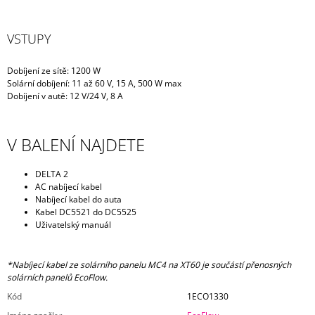
VSTUPY
Dobíjení ze sítě: 1200 W
Solární dobíjení: 11 až 60 V, 15 A, 500 W max
Dobíjení v autě: 12 V/24 V, 8 A
V BALENÍ NAJDETE
DELTA 2
AC nabíjecí kabel
Nabíjecí kabel do auta
Kabel DC5521 do DC5525
Uživatelský manuál
*Nabíjecí kabel ze solárního panelu MC4 na XT60 je součástí přenosných
solárních panelů EcoFlow.
Kód
1ECO1330