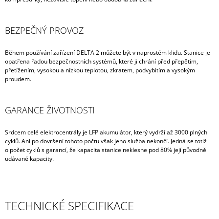
BEZPEČNÝ PROVOZ
Během používání zařízení DELTA 2 můžete být v naprostém klidu. Stanice je
opatřena řadou bezpečnostních systémů, které ji chrání před přepětím,
přetížením, vysokou a nízkou teplotou, zkratem, podvybitím a vysokým
proudem.
GARANCE ŽIVOTNOSTI
Srdcem celé elektrocentrály je LFP akumulátor, který vydrží až 3000 plných
cyklů. Ani po dovršení tohoto počtu však jeho služba nekončí. Jedná se totiž
o počet cyklů s garancí, že kapacita stanice neklesne pod 80% její původně
udávané kapacity.
TECHNICKÉ SPECIFIKACE